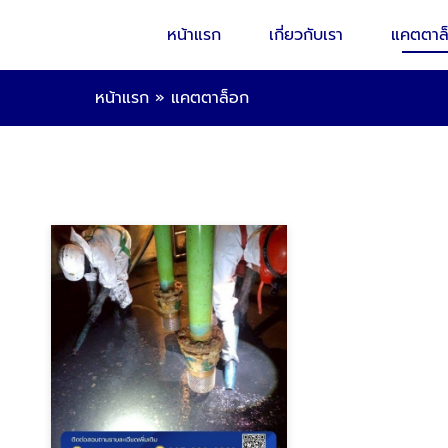
หน้าแรก
เกี่ยวกับเรา
แคตตาล
หน้าแรก
»
แคตตาล็อก