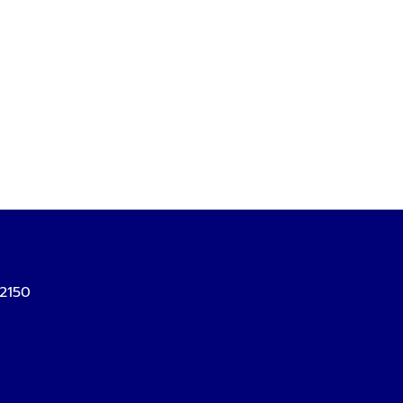
12150